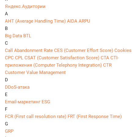
Яндекс.Аудитории
A
AHT (Average Handling Time)
AIDA
ARPU
B
Big Data
BTL
C
Call Abandonment Rate
CES (Customer Effort Score)
Cookies
CPC
CPL
CSAT (Customer Satisfaction Score)
CTA
CTI-
приложения (Computer Telephony Integration)
CTR
Customer Value Management
D
DDoS-атака
E
Email-маркетинг
ESG
F
FCR (First call resolution rate)
FRT (First Response Time)
G
GRP