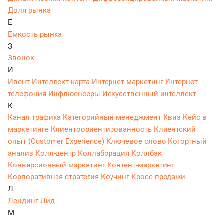
Доля рынка
Е
Емкость рынка
З
Звонок
И
Ивент
Интеллект-карта
Интернет-маркетинг
Интернет-
телефония
Инфлюенсеры
Искусственный интеллект
К
Канал трафика
Категорийный менеджмент
Квиз
Кейс в
маркетинге
Клиентоориентированность
Клиентский
опыт (Customer Experience)
Ключевое слово
Когортный
анализ
Колл-центр
Коллаборация
Коллбэк
Конверсионный маркетинг
Контент-маркетинг
Корпоративная стратегия
Коучинг
Кросс-продажи
Л
Лендинг
Лид
М