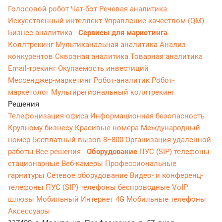
Голосовой робот
Чат-бот
Речевая аналитика
Искусственный интеллект
Управление качеством (QM)
Бизнес-аналитика
Сервисы для маркетинга
Коллтрекинг
Мультиканальная аналитика
Анализ
конкурентов
Сквозная аналитика
Товарная аналитика
Email-трекинг
Окупаемость инвестиций
Мессенджер‑маркетинг
Робот-аналитик
Робот-
маркетолог
Мультирегиональный коллтрекинг
Решения
Телефонизация офиса
Информационная безопасность
Крупному бизнесу
Красивые номера
Международный
номер
Бесплатный вызов 8−800
Организация удаленной
работы
Все решения
Оборудование
ПУС (SIP) телефоны
стационарные
Веб-камеры
Профессиональные
гарнитуры
Сетевое оборудование
Видео- и конференц-
телефоны
ПУС (SIP) телефоны беспроводные
VoIP
шлюзы
Мобильный Интернет 4G
Мобильные телефоны
Аксессуары