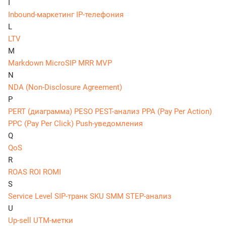
I
Inbound-маркетинг
IP-телефония
L
LTV
M
Markdown
MicroSIP
MRR
MVP
N
NDA (Non-Disclosure Agreement)
P
PERT (диаграмма)
PESO
PEST-анализ
PPA (Pay Per Action)
PPC (Pay Per Click)
Push-уведомления
Q
QoS
R
ROAS
ROI
ROMI
S
Service Level
SIP-транк
SKU
SMM
STEP-анализ
U
Up-sell
UTM-метки