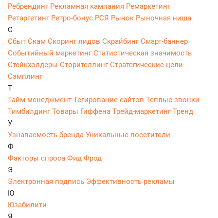
Ребрендинг
Рекламная кампания
Ремаркетинг
Ретаргетинг
Ретро-бонус
РСЯ
Рынок
Рыночная ниша
С
Сбыт
Скам
Скоринг лидов
Скрайбинг
Смарт-баннер
Событийный маркетинг
Статистическая значимость
Стейкхолдеры
Сторителлинг
Стратегические цели
Сэмплинг
Т
Тайм-менеджмент
Тегирование сайтов
Теплые звонки
Тимбилдинг
Товары Гиффена
Трейд-маркетинг
Тренд
У
Узнаваемость бренда
Уникальные посетители
Ф
Факторы спроса
Фид
Фрод
Э
Электронная подпись
Эффективность рекламы
Ю
Юзабилити
Я