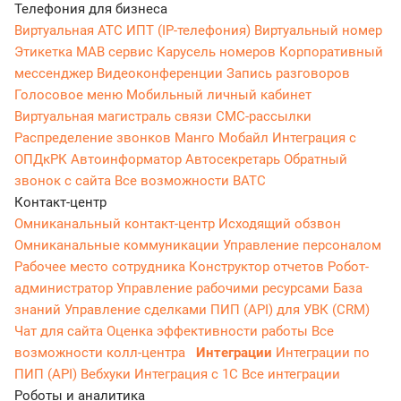
Телефония для бизнеса
Виртуальная АТС
ИПТ (IP-телефония)
Виртуальный номер
Этикетка
МАВ сервис
Карусель номеров
Корпоративный
мессенджер
Видеоконференции
Запись разговоров
Голосовое меню
Мобильный личный кабинет
Виртуальная магистраль связи
СМС-рассылки
Распределение звонков
Манго Мобайл
Интеграция с
ОПДкРК
Автоинформатор
Автосекретарь
Обратный
звонок с сайта
Все возможности ВАТС
Контакт-центр
Омниканальный контакт-центр
Исходящий обзвон
Омниканальные коммуникации
Управление персоналом
Рабочее место сотрудника
Конструктор отчетов
Робот-
администратор
Управление рабочими ресурсами
База
знаний
Управление сделками
ПИП (API) для УВК (CRM)
Чат для сайта
Оценка эффективности работы
Все
возможности колл-центра
Интеграции
Интеграции по
ПИП (API)
Вебхуки
Интеграция с 1С
Все интеграции
Роботы и аналитика