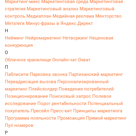
Маркетинг-микс
Маркетинговая среда
Маркетинговая
стратегия
Маркетинговый анализ
Маркетинговый
контроль
Медиаплан
Медийная реклама
Менторство
Метатеги
Минус-фразы в Яндекс.Директ
Н
Нейминг
Нейромаркетинг
Нетворкинг
Неценовая
конкуренция
О
Облачное хранилище
Онлайн-чат
Охват
П
Паблисити
Парковка звонка
Партизанский маркетинг
Переадресация вызова
Персонализированный
маркетинг
Плейсхолдер
Поведение потребителей
Позиционирование
Поисковый запрос
Полевое
исследование
Порог рентабельности
Потенциальный
покупатель
Пресейл
Пресс-кит
Принципы маркетинга
Программа лояльности
Промоакция
Прямой маркетинг
Пул номеров
Р