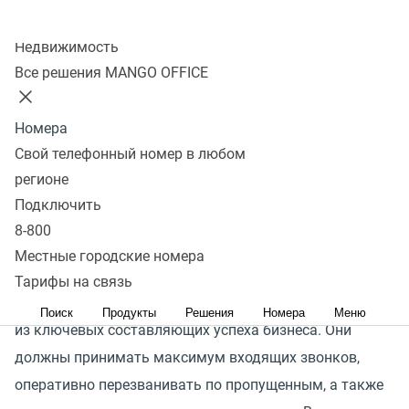
Колл-центр
Недвижимость
Все решения MANGO OFFICE
на 23%
меньше пропущенных звонков*
Номера
Свой телефонный номер в любом
на 17%
рост конверсии в сделку*
регионе
Подключить
8-800
на 9,8%
рост среднего чека*
Местные городские номера
Тарифы на связь
Эффективность работы менеджеров является одной
Поиск
Продукты
Решения
Номера
Меню
из ключевых составляющих успеха бизнеса. Они
должны принимать максимум входящих звонков,
оперативно перезванивать по пропущенным, а также