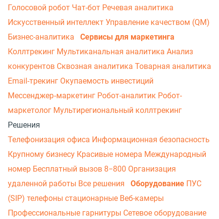
Голосовой робот
Чат-бот
Речевая аналитика
Искусственный интеллект
Управление качеством (QM)
Бизнес-аналитика
Сервисы для маркетинга
Коллтрекинг
Мультиканальная аналитика
Анализ
конкурентов
Сквозная аналитика
Товарная аналитика
Email-трекинг
Окупаемость инвестиций
Мессенджер‑маркетинг
Робот-аналитик
Робот-
маркетолог
Мультирегиональный коллтрекинг
Решения
Телефонизация офиса
Информационная безопасность
Крупному бизнесу
Красивые номера
Международный
номер
Бесплатный вызов 8−800
Организация
удаленной работы
Все решения
Оборудование
ПУС
(SIP) телефоны стационарные
Веб-камеры
Профессиональные гарнитуры
Сетевое оборудование